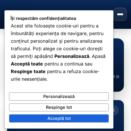
Skip
to
content
Îți respectăm confidențialitatea
Acest site folosește cookie-uri pentru a
îmbunătăți experiența de navigare, pentru
conținut personalizat și pentru analizarea
traficului. Poți alege ce cookie-uri dorești
RADIO CUVÂNTUL VIEȚII
să permiți apăsând
Personalizează
. Apasă
Resurse spirituale
Acceptă toate
pentru a continua sau
Respinge toate
pentru a refuza cookie-
Un loc pentru Cuvânt, încurajare, devoționale zilnice și
urile neesențiale.
ascultarea Scripturii capitol cu capitol.
Personalizează
Respinge tot
VERSETUL ZILEI
VDC
Cuvânt pentru astăzi
Acceptă tot